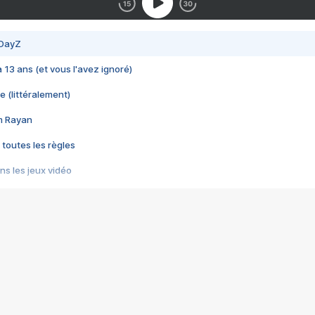
 DayZ
 a 13 ans (et vous l'avez ignoré)
e (littéralement)
im Rayan
 toutes les règles
s les jeux vidéo
us choquant de Rockstar ? - Le scandale BULLY
e plus moche de Steam
du RÊVE tourne au CAUCHEMAR
pendant 8 heures
it… à tort