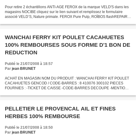
Pour retire 2 échantillons ANTI-AGE FEROX de la marque VELD'S dans les
magasins NOCIBE cliquez sur le lien suivant et remplissez le formulaire
associé VELD’S, Nature primale. FEROX Pure Pulp, ROÏBOS flashREPAIR
choisir : une demande échantillon 1-Cliquez...
WANCHAI FERRY KIT POULET CACAHUETES
100% REMBOURSES SOUS FORME D'1 BON DE
REDUCTION
Publié le 21/07/2008 à 18:57
Par
jean BRUNET
ACHAT EN MAGASIN NOM DU PRODUIT : WANCHAI FERRY KIT POULET
CACAHUETES GENCOD / CODE-BARRES : 8 410076 300102 PIECES
FOURNIES : -TICKET DE CAISSE -CODE-BARRES DECOUPE -MENTION
100% REMBOURSE REMBOURSEMENT SOUS FORME D'1 BON DE
REDUCTION
PELLETIER LE PROVENCAL AIL ET FINES
HERBES 100% REMBOURSE
Publié le 21/07/2008 à 18:50
Par
jean BRUNET