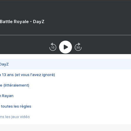
 Battle Royale - DayZ
 DayZ
 a 13 ans (et vous l'avez ignoré)
e (littéralement)
im Rayan
 toutes les règles
s les jeux vidéo
us choquant de Rockstar ? - Le scandale BULLY