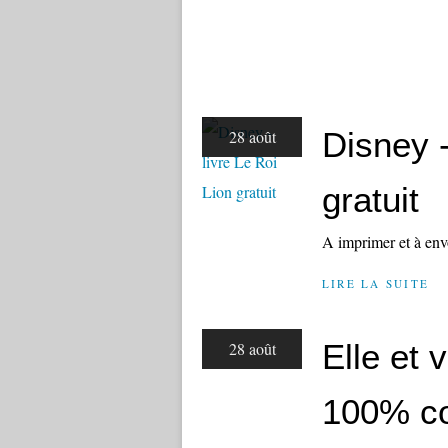
Disney -
28 août
gratuit
A imprimer et à env
LIRE LA SUITE
Elle et 
28 août
100% c