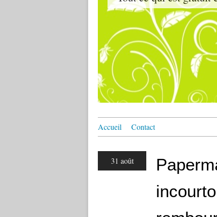
Accueil
Contact
Paperma
31 août
incourt