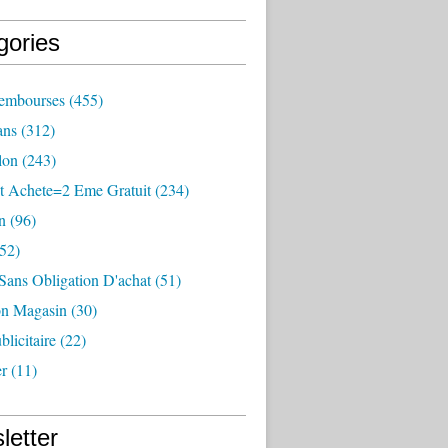
gories
embourses
(455)
ans
(312)
lon
(243)
it Achete=2 Eme Gratuit
(234)
n
(96)
52)
Sans Obligation D'achat
(51)
on Magasin
(30)
blicitaire
(22)
er
(11)
letter