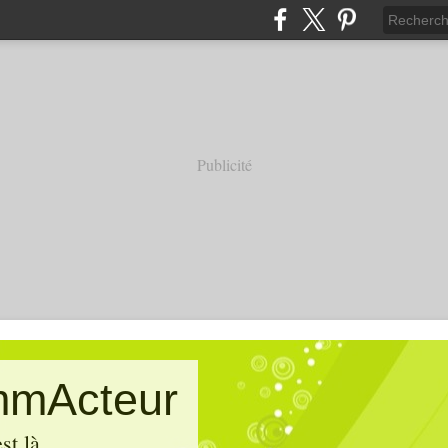
Publicité
mActeur
st là.