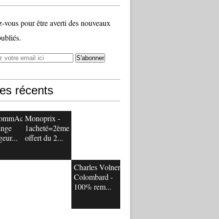
vous pour être averti des nouveaux
publiés.
les récents
sommAc
Monoprix -
ange
1acheté=2ème
eur...
offert du 2...
Charles Volner
Colombard -
100% rem...