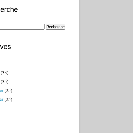
erche
ives
(33)
(35)
er
(25)
er
(25)