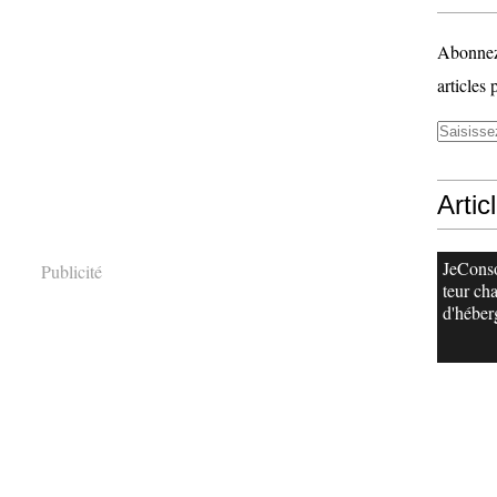
Abonnez-
articles 
Artic
JeCon
Publicité
teur ch
d'héberg