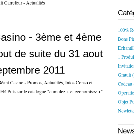
t Carrefour - Actualités
Caté
100% R
asino - 3ème et 4ème
Bons Pl
Echantil
tout de suite du 31 aout
1 Produ
Invitatio
eptembre 2011
Gratuit
(
 Géant Casino - Promos, Actualités, Infos Conso et
Cadeau 
FR Puis sur le catalogue "cumulez + et economisez +"
Operati
Objet Pu
Newlett
News